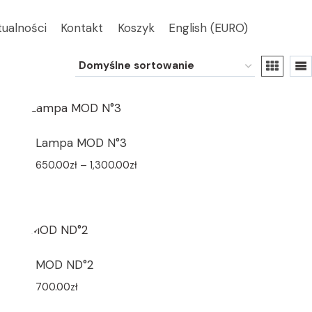
tualności
Kontakt
Koszyk
English (EURO)
Lampa MOD N°3
650.00
zł
–
1,300.00
zł
MOD ND°2
700.00
zł