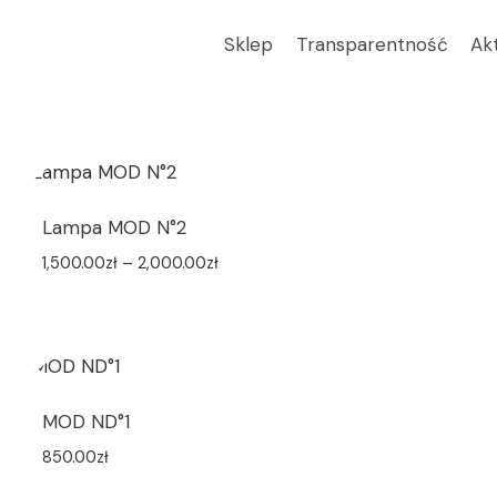
Sklep
Transparentność
Ak
zińska
Lampa MOD N°2
1,500.00
zł
–
2,000.00
zł
MOD ND°1
850.00
zł